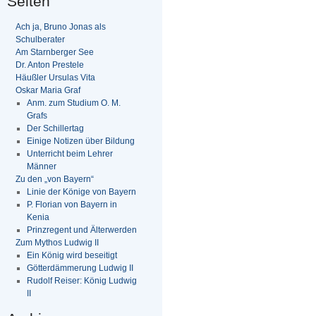
Seiten
Ach ja, Bruno Jonas als
Schulberater
Am Starnberger See
Dr. Anton Prestele
Häußler Ursulas Vita
Oskar Maria Graf
Anm. zum Studium O. M.
Grafs
Der Schillertag
Einige Notizen über Bildung
Unterricht beim Lehrer
Männer
Zu den „von Bayern“
Linie der Könige von Bayern
P. Florian von Bayern in
Kenia
Prinzregent und Älterwerden
Zum Mythos Ludwig II
Ein König wird beseitigt
Götterdämmerung Ludwig II
Rudolf Reiser: König Ludwig
II