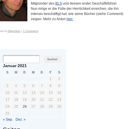
Mitgründer des
BLS
und dessen erster Geschäftsführer.
Nun möge er die Fülle der Herrlichkeit erreichen, die ihn
intensiv beschäftigt hat, wie seine Bücher (siehe Comment)
zeigen. Mehr zu Anton
hier.
ted in
Allgemein
|
1 Comment
ost navigation
Januar 2021
S
M
D
M
D
F
S
1
2
3
4
5
6
7
8
9
10
11
12
13
14
15
16
17
18
19
20
21
22
23
24
25
26
27
28
29
30
31
« Sep.
Dez. »