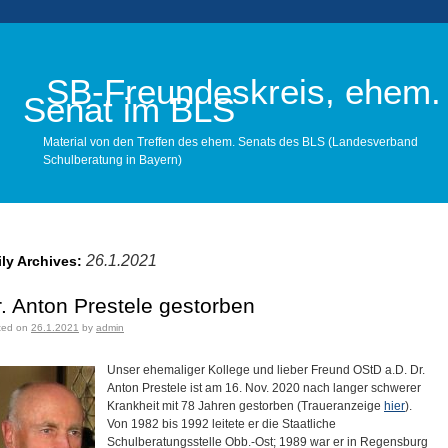
SB-Freundeskreis, ehem.
Senat im BLS
Material von den Treffen des ehem. Senats des BLS (Landesverband
Schulberatung in Bayern)
Main menu
26.1.2021
ily Archives:
. Anton Prestele gestorben
ted on
26.1.2021
by
admin
Unser ehemaliger Kollege und lieber Freund OStD a.D. Dr.
Anton Prestele ist am 16. Nov. 2020 nach langer schwerer
Krankheit mit 78 Jahren gestorben (Traueranzeige
hier
).
Von 1982 bis 1992 leitete er die Staatliche
Schulberatungsstelle Obb.-Ost; 1989 war er in Regensburg