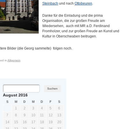
Steinbach
und nach
Ottobeuren
.
Danke für die Einladung und die prima
Organisation, die zur großen Freude am
Wiedersehen, auch mit MR a.D. Ferdinand
Fromholzer, und zur großen Freude an Kunst und
Kultur in Oberschwaben beitrugen.
tere Bilder (die Georg sammelte) folgen noch.
ted in
Allgemein
ost navigation
August 2016
S
M
D
M
D
F
S
1
2
3
4
5
6
7
8
9
10
11
12
13
14
15
16
17
18
19
20
21
22
23
24
25
26
27