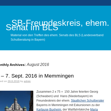
SB-Freundeskreis, ehem.
Senat im BLS
Material von den Treffen des ehem. Senats des BLS (Landesverband
Schulberatung in Bayern)
Main menu
August 2016
nthly Archives:
. – 7. Sept. 2016 in Memmingen
ted on
29.8.2016
by
admin
Zusammen 2 x 75 = 150 Jahre feierten Georg
(Schwaben) und Hans (Niederbayern) im
Freundeskreis der ehem.
Staatlichen Schulberater
Bayerns in Memmingen mit Exkursionen zu der
Kartause Buxheim
, der Wallfahrtskirche
Maria