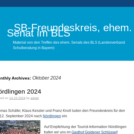
SB-Freundeskreis, ehem.
Senat im BLS
Material von den Treffen des ehem. Senats des BLS (Landesverband
Schulberatung in Bayern)
Main menu
Oktober 2024
nthly Archives:
ördlingen 2024
ted on
14.10.2024
by
admin
mas Schäfer, Klaus Kessler und Franz Knoll luden den Freundeskreis für den
/12. September 2024 nach
Nördlingen
ein.
Auf Empfehlung der Tourist-Information Nördlingen
trafen wir uns im
Gasthof Goldener Schlüssel
!