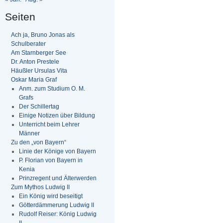
Seiten
Ach ja, Bruno Jonas als
Schulberater
Am Starnberger See
Dr. Anton Prestele
Häußler Ursulas Vita
Oskar Maria Graf
Anm. zum Studium O. M.
Grafs
Der Schillertag
Einige Notizen über Bildung
Unterricht beim Lehrer
Männer
Zu den „von Bayern“
Linie der Könige von Bayern
P. Florian von Bayern in
Kenia
Prinzregent und Älterwerden
Zum Mythos Ludwig II
Ein König wird beseitigt
Götterdämmerung Ludwig II
Rudolf Reiser: König Ludwig
II