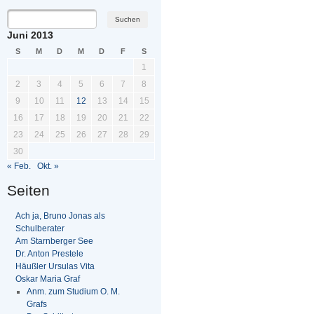
Juni 2013
S
M
D
M
D
F
S
1
2
3
4
5
6
7
8
9
10
11
12
13
14
15
16
17
18
19
20
21
22
23
24
25
26
27
28
29
30
« Feb.
Okt. »
Seiten
Ach ja, Bruno Jonas als
Schulberater
Am Starnberger See
Dr. Anton Prestele
Häußler Ursulas Vita
Oskar Maria Graf
Anm. zum Studium O. M.
Grafs