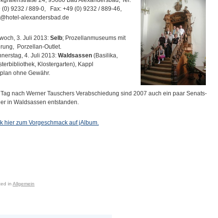
 (0) 9232 / 889-0, Fax: +49 (0) 9232 / 889-46,
o@hotel-alexandersbad.de
twoch, 3. Juli 2013:
Selb
; Prozellanmuseums mit
rung, Porzellan-Outlet.
nerstag, 4. Juli 2013:
Waldsassen
(Basilika,
sterbibliothek, Klostergarten), Kappl
tplan ohne Gewähr.
Tag nach Werner Tauschers Verabschiedung sind 2007 auch ein paar Senats-
der in Waldsassen entstanden.
ck hier zum Vorgeschmack auf jAlbum.
ted in
Allgemein
ost navigation