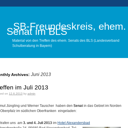
SB-Freundeskreis, ehem.
Senat im BLS
Material von den Treffen des ehem. Senats des BLS (Landesverband
Schulberatung in Bayern)
Main menu
Juni 2013
nthly Archives:
effen im Juli 2013
ted on
12.6.2013
by
admin
mut Jüngling und Werner Tauscher haben den
Senat
in das Gebiet im Norden
 Oberpfalz im südlichen Oberfranken eingeladen:
 trafen uns am
3. und 4. Juli 2013
im
Hotel Alexandersbad
kgrafenstraße 24, 95680 Bad Alexandersbad, Tel: