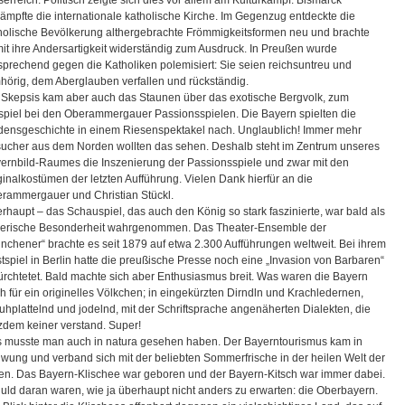
ämpfte die internationale katholische Kirche. Im Gegenzug entdeckte die
holische Bevölkerung althergebrachte Frömmigkeitsformen neu und brachte
it ihre Andersartigkeit widerständig zum Ausdruck. In Preußen wurde
sprechend gegen die Katholiken polemisiert: Sie seien reichsuntreu und
hörig, dem Aberglauben verfallen und rückständig.
 Skepsis kam aber auch das Staunen über das exotische Bergvolk, zum
spiel bei den Oberammergauer Passionsspielen. Die Bayern spielten die
densgeschichte in einem Riesenspektakel nach. Unglaublich! Immer mehr
ucher aus dem Norden wollten das sehen. Deshalb steht im Zentrum unseres
ernbild-Raumes die Inszenierung der Passionsspiele und zwar mit den
ginalkostümen der letzten Aufführung. Vielen Dank hierfür an die
rammergauer und Christian Stückl.
rhaupt – das Schauspiel, das auch den König so stark faszinierte, war bald als
erische Besonderheit wahrgenommen. Das Theater-Ensemble der
nchener“ brachte es seit 1879 auf etwa 2.300 Aufführungen weltweit. Bei ihrem
tspiel in Berlin hatte die preußische Presse noch eine „Invasion von Barbaren“
ürchtetet. Bald machte sich aber Enthusiasmus breit. Was waren die Bayern
h für ein originelles Völkchen; in eingekürzten Dirndln und Krachledernen,
uhplattelnd und jodelnd, mit der Schriftsprache angenäherten Dialekten, die
tzdem keiner verstand. Super!
 musste man auch in natura gesehen haben. Der Bayerntourismus kam in
wung und verband sich mit der beliebten Sommerfrische in der heilen Welt der
en. Das Bayern-Klischee war geboren und der Bayern-Kitsch war immer dabei.
uld daran waren, wie ja überhaupt nicht anders zu erwarten: die Oberbayern.