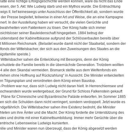
hätte eine richtige Erfolgsgeschichte werden können, wäre da nicht das Ende
esen, der 5. Akt: Wie Ludwig starb und ein Mythos wurde. Die Entmachtung
wigs II. lief keineswegs unter Ausschluss der Öffentlichkeit ab, sondern wurde
 der Presse begleitet, teilweise in einer Art und Weise, die an eine Kampagne
nnert. In der Ausstellung haben wir versucht, die vielen Gerüchte und
bwahrheiten vom Faktenkern zu lösen. Der König hatte sich immer
ksichtsloser seiner Bauleidenschaft hingegeben. 1884 betrug der
uldenstand der Kabinettskasse aufgrund der Schlösserbauten bereits über
t Millionen Reichsmark. (Belastet wurde damit nicht der Staatsetat, sondern der
ilfonds der Wittelsbacher, der sich aus den Zuweisungen des Staates an die
igsfamilie speiste.)
 Wittelsbacher sahen die Entwicklung mit Besorgnis, denn der König
schuldete die Familie bereits in die übernächste Generation. Trotzdem wollten
4 alle den Skandal vermeiden. Bismarck stellte aus dem Welfenfonds ein
rlehen ohne Hoffnung auf Rückzahlung“ in Aussicht. Die Minister entwickelten
en Tilgungsplan und verordneten dem König einen Baustop.
 Problem war nur, dass sich Ludwig nicht daran hielt. In Herrenchiemsee und
schwanstein wurde weitergebaut, der Grund für Schloss Falkenstein gekauft
 Pläne für Chinesische und Byzantinische Paläste entworfen. Im Sommer 1885
ten sich die Schulden dann nicht verringert, sondern verdoppelt. Jetzt wurde es
ndgefährlich. Die Wittelsbacher sahen ihre Existenz bedroht, die Minister
chteten um ihre Ämter und die Macht. Der König forderte die Unterstützung des
ates und drohte mit einer Kabinettsumbildung. Immer mehr Gerüchte über die
entrische Lebensweise Ludwigs kursierten.
ilie und Minister waren nun überzeugt, dass der König abgesetzt werden