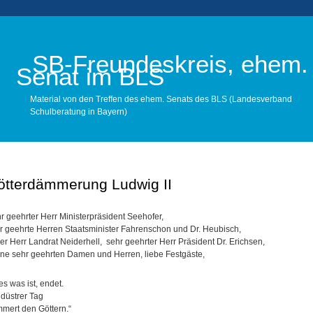
SB-Freundeskreis, ehem.
Senat im BLS
Material von den Treffen des ehem. Senats des BLS (Landesverband
Schulberatung in Bayern)
Main menu
ötterdämmerung Ludwig II
r geehrter Herr Ministerpräsident Seehofer,
r geehrte Herren Staatsminister Fahrenschon und Dr. Heubisch,
ber Herr Landrat Neiderhell, sehr geehrter Herr Präsident Dr. Erichsen,
ne sehr geehrten Damen und Herren, liebe Festgäste,
les was ist, endet.
 düstrer Tag
mert den Göttern.“