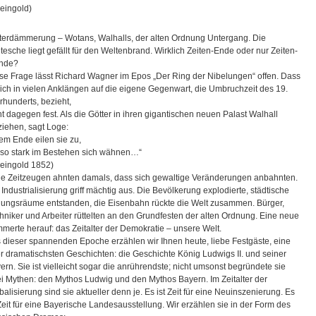
eingold)
terdämmerung – Wotans, Walhalls, der alten Ordnung Untergang. Die
tesche liegt gefällt für den Weltenbrand. Wirklich Zeiten-Ende oder nur Zeiten-
nde?
se Frage lässt Richard Wagner im Epos „Der Ring der Nibelungen“ offen. Dass
sich in vielen Anklängen auf die eigene Gegenwart, die Umbruchzeit des 19.
rhunderts, bezieht,
ht dagegen fest. Als die Götter in ihren gigantischen neuen Palast Walhall
ziehen, sagt Loge:
rem Ende eilen sie zu,
 so stark im Bestehen sich wähnen…“
eingold 1852)
le Zeitzeugen ahnten damals, dass sich gewaltige Veränderungen anbahnten.
 Industrialisierung griff mächtig aus. Die Bevölkerung explodierte, städtische
lungsräume entstanden, die Eisenbahn rückte die Welt zusammen. Bürger,
hniker und Arbeiter rüttelten an den Grundfesten der alten Ordnung. Eine neue
merte herauf: das Zeitalter der Demokratie – unsere Welt.
 dieser spannenden Epoche erzählen wir Ihnen heute, liebe Festgäste, eine
er dramatischsten Geschichten: die Geschichte König Ludwigs II. und seiner
ern. Sie ist vielleicht sogar die anrührendste; nicht umsonst begründete sie
i Mythen: den Mythos Ludwig und den Mythos Bayern. Im Zeitalter der
balisierung sind sie aktueller denn je. Es ist Zeit für eine Neuinszenierung. Es
 Zeit für eine Bayerische Landesausstellung. Wir erzählen sie in der Form des