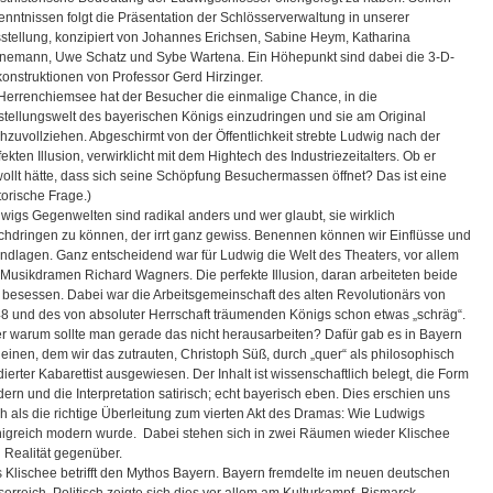
enntnissen folgt die Präsentation der Schlösserverwaltung in unserer
stellung, konzipiert von Johannes Erichsen, Sabine Heym, Katharina
nemann, Uwe Schatz und Sybe Wartena. Ein Höhepunkt sind dabei die 3-D-
onstruktionen von Professor Gerd Hirzinger.
 Herrenchiemsee hat der Besucher die einmalige Chance, in die
stellungswelt des bayerischen Königs einzudringen und sie am Original
hzuvollziehen. Abgeschirmt von der Öffentlichkeit strebte Ludwig nach der
fekten Illusion, verwirklicht mit dem Hightech des Industriezeitalters. Ob er
ollt hätte, dass sich seine Schöpfung Besuchermassen öffnet? Das ist eine
torische Frage.)
wigs Gegenwelten sind radikal anders und wer glaubt, sie wirklich
chdringen zu können, der irrt ganz gewiss. Benennen können wir Einflüsse und
ndlagen. Ganz entscheidend war für Ludwig die Welt des Theaters, vor allem
 Musikdramen Richard Wagners. Die perfekte Illusion, daran arbeiteten beide
 besessen. Dabei war die Arbeitsgemeinschaft des alten Revolutionärs von
8 und des von absoluter Herrschaft träumenden Königs schon etwas „schräg“.
r warum sollte man gerade das nicht herausarbeiten? Dafür gab es in Bayern
 einen, dem wir das zutrauten, Christoph Süß, durch „quer“ als philosophisch
dierter Kabarettist ausgewiesen. Der Inhalt ist wissenschaftlich belegt, die Form
ern und die Interpretation satirisch; echt bayerisch eben. Dies erschien uns
h als die richtige Überleitung zum vierten Akt des Dramas: Wie Ludwigs
igreich modern wurde. Dabei stehen sich in zwei Räumen wieder Klischee
 Realität gegenüber.
 Klischee betrifft den Mythos Bayern. Bayern fremdelte im neuen deutschen
serreich. Politisch zeigte sich dies vor allem am Kulturkampf. Bismarck