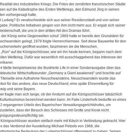
 Realität des industriellen Kriegs. Die Fotos der zerstörten französischen Städte
sen auf die Katastrophe des Ersten Weltkriegs, den Edmund Jörg in seinen
en vorhergesagt hatte.
 Ludwig? Er verabschiedete sich aus seiner Residenzstadt und von seiner
gabe. Politische Initiativen gingen von ihm nicht mehr aus. Er ergab sich seiner
leidenschaft, die uns in den dritten Akt des Dramas führt.
 der König seine Gegenwelten schuf: 1869 hatte er bereits den Grundstein für
schwanstein gelegt, 1878 folgte Herrenchiemsee. Seit diese Bauwerke für den
ucherverkehr geöffnet wurden, faszinieren sie die Menschen.
 „Run“ auf die Königsschlösser, wie wir ihn heute kennen, begann nach dem
iten Weltkrieg. Dafür war wesentlich mit ausschlaggebend das Interesse der
rikaner.
4 titelte beispielsweise die Illustrierte Life in einer Sonderausgabe über das
tdeutsche Wirtschaftswunder „Germany a Giant awakened“ und brachte auf
 Titelseite eine Aufnahme Neuschwansteins. Neuschwanstein wurde das
bol für das andere, das neue Deutschland; eine späte Ehrenrettung für
wig und seine Bayern.
ei fragte man sich lange, ob der Ansturm auf die Königsschlösser tatsächlich
 Kulturtourismus bezeichnet werden kann. Im Falle Linderhofs bedurfte es eines
2 ergangenen Urteils des Bayerischen Verwaltungsgerichtshofes, um
rzustellen, dass der Besuch des Schlosses mit Grotte und Kiosk nicht
gnügungssteuerpflichtig sei.
 Königsschlösser wurden vielfach mehr mit Kitsch in Verbindung gebracht. Hier
 es das Verdienst der Ausstellung Michael Petzets von 1968, die
sthistorische Bedeutung der Ludwigschlösser offengelegt zu haben. Seinen