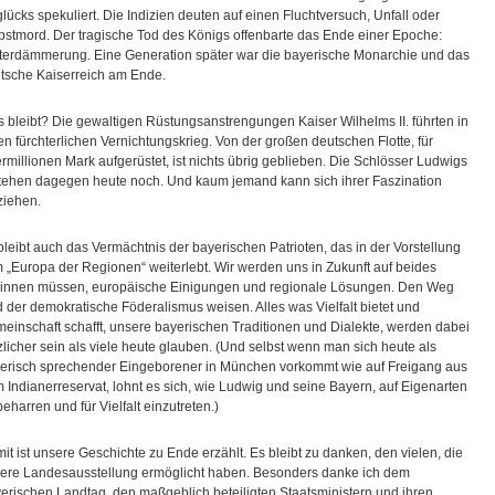
lücks spekuliert. Die Indizien deuten auf einen Fluchtversuch, Unfall oder
bstmord. Der tragische Tod des Königs offenbarte das Ende einer Epoche:
terdämmerung. Eine Generation später war die bayerische Monarchie und das
tsche Kaiserreich am Ende.
 bleibt? Die gewaltigen Rüstungsanstrengungen Kaiser Wilhelms II. führten in
en fürchterlichen Vernichtungskrieg. Von der großen deutschen Flotte, für
rmillionen Mark aufgerüstet, ist nichts übrig geblieben. Die Schlösser Ludwigs
 stehen dagegen heute noch. Und kaum jemand kann sich ihrer Faszination
ziehen.
bleibt auch das Vermächtnis der bayerischen Patrioten, das in der Vorstellung
 „Europa der Regionen“ weiterlebt. Wir werden uns in Zukunft auf beides
innen müssen, europäische Einigungen und regionale Lösungen. Den Weg
d der demokratische Föderalismus weisen. Alles was Vielfalt bietet und
einschaft schafft, unsere bayerischen Traditionen und Dialekte, werden dabei
zlicher sein als viele heute glauben. (Und selbst wenn man sich heute als
erisch sprechender Eingeborener in München vorkommt wie auf Freigang aus
 Indianerreservat, lohnt es sich, wie Ludwig und seine Bayern, auf Eigenarten
beharren und für Vielfalt einzutreten.)
it ist unsere Geschichte zu Ende erzählt. Es bleibt zu danken, den vielen, die
ere Landesausstellung ermöglicht haben. Besonders danke ich dem
erischen Landtag, den maßgeblich beteiligten Staatsministern und ihren