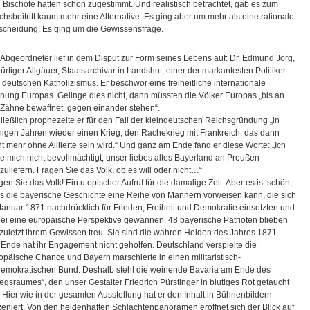
 Bischöfe hatten schon zugestimmt. Und realistisch betrachtet, gab es zum
chsbeitritt kaum mehr eine Alternative. Es ging aber um mehr als eine rationale
scheidung. Es ging um die Gewissensfrage.
 Abgeordneter lief in dem Disput zur Form seines Lebens auf: Dr. Edmund Jörg,
ürtiger Allgäuer, Staatsarchivar in Landshut, einer der markantesten Politiker
 deutschen Katholizismus. Er beschwor eine freiheitliche internationale
nung Europas. Gelinge dies nicht, dann müssten die Völker Europas „bis an
 Zähne bewaffnet, gegen einander stehen“.
ließlich prophezeite er für den Fall der kleindeutschen Reichsgründung „in
igen Jahren wieder einen Krieg, den Rachekrieg mit Frankreich, das dann
ht mehr ohne Alliierte sein wird.“ Und ganz am Ende fand er diese Worte: „Ich
le mich nicht bevollmächtigt, unser liebes altes Bayerland an Preußen
zuliefern. Fragen Sie das Volk, ob es will oder nicht…“
gen Sie das Volk! Ein utopischer Aufruf für die damalige Zeit. Aber es ist schön,
s die bayerische Geschichte eine Reihe von Männern vorweisen kann, die sich
Januar 1871 nachdrücklich für Frieden, Freiheit und Demokratie einsetzten und
ei eine europäische Perspektive gewannen. 48 bayerische Patrioten blieben
 zuletzt ihrem Gewissen treu. Sie sind die wahren Helden des Jahres 1871.
Ende hat ihr Engagement nicht geholfen. Deutschland verspielte die
opäische Chance und Bayern marschierte in einen militaristisch-
emokratischen Bund. Deshalb steht die weinende Bavaria am Ende des
iegsraumes“, den unser Gestalter Friedrich Pürstinger in blutiges Rot getaucht
. Hier wie in der gesamten Ausstellung hat er den Inhalt in Bühnenbildern
zeniert. Von den heldenhaften Schlachtenpanoramen eröffnet sich der Blick auf