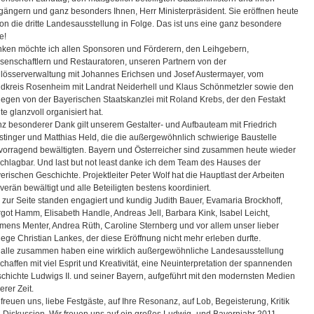
gängern und ganz besonders Ihnen, Herr Ministerpräsident. Sie eröffnen heute
on die dritte Landesausstellung in Folge. Das ist uns eine ganz besondere
e!
ken möchte ich allen Sponsoren und Förderern, den Leihgebern,
senschaftlern und Restauratoren, unseren Partnern von der
lösserverwaltung mit Johannes Erichsen und Josef Austermayer, vom
dkreis Rosenheim mit Landrat Neiderhell und Klaus Schönmetzler sowie den
legen von der Bayerischen Staatskanzlei mit Roland Krebs, der den Festakt
te glanzvoll organisiert hat.
z besonderer Dank gilt unserem Gestalter- und Aufbauteam mit Friedrich
stinger und Matthias Held, die die außergewöhnlich schwierige Baustelle
vorragend bewältigten. Bayern und Österreicher sind zusammen heute wieder
chlagbar. Und last but not least danke ich dem Team des Hauses der
erischen Geschichte. Projektleiter Peter Wolf hat die Hauptlast der Arbeiten
verän bewältigt und alle Beteiligten bestens koordiniert.
 zur Seite standen engagiert und kundig Judith Bauer, Evamaria Brockhoff,
got Hamm, Elisabeth Handle, Andreas Jell, Barbara Kink, Isabel Leicht,
mens Menter, Andrea Rüth, Caroline Sternberg und vor allem unser lieber
lege Christian Lankes, der diese Eröffnung nicht mehr erleben durfte.
 alle zusammen haben eine wirklich außergewöhnliche Landesausstellung
chaffen mit viel Esprit und Kreativität, eine Neuinterpretation der spannenden
chichte Ludwigs II. und seiner Bayern, aufgeführt mit den modernsten Medien
erer Zeit.
 freuen uns, liebe Festgäste, auf Ihre Resonanz, auf Lob, Begeisterung, Kritik
 Diskussion. Wir freuen uns auf ein großes Ludwig- und Bayernjahr 2011.