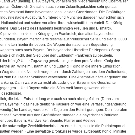
 Land war uneinig. Die Altbayern, vor allem die Niederbayern und Oberpfälzer,
gen an Österreich. Sie sahen auch ohne Zukunftsgutachten sehr genau,
ches Schicksal ihnen bevorstand: das Los des Grenzlandes. Die Großbürger
 Industriestädte Augsburg, Nürnberg und München dagegen wünschten sich
 Nationalstaat und sahen vor allem ihren wirtschaftlichen Vorteil. Der König
derte. Das Gesetz des Handelns bestimmten Preußen und Bismarck.
0 provozierten sie den Krieg gegen Frankreich, den alten bayerischen
bündeten. Bayern marschierte diesmal auf preußischer Seite und siegte. 3000
ern ließen hierfür ihr Leben. Die Wogen der nationalen Begeisterung
wappten auch nach Bayern. Der bayerische Historiker Dr. Nepomuk Sepp
ämte sich nicht, den Sieg über den „Erbfeind“ Frankreich zu bejubeln.
 der König? Unter Zugzwang gesetzt, trug er dem preußischen König den
sertitel an. Wilhelm I. nahm an und Ludwig II. ging in die innere Emigration.
 Weg dorthin ließ er sich vergolden – durch Zahlungen aus dem Welfenfonds,
 er zum Bau seiner Schlösser verwendete. Eine Alternative hätte er gehabt: die
ankung. Dann wäre er zu recht als Ludwig der Bayer in die Geschichte
gegangen. – Und Bayern wäre ein Stück weit ärmer gewesen: ohne
igsschlösser.
ilich, die letzte Entscheidung war auch so noch nicht gefallen. (Denn zum
tritt Bayerns in das neue deutsche Kaiserreich war eine Verfassungsänderung
wendig.) Im Landtag wurde zehn Tage um den Beitritt gerungen. Den liberalen
chsbefürwortern aus den Großstädten standen die bayerischen Patrioten
enüber: Bauern, Handwerker, Beamte, Pfarrer und Adelige.
 die notwendige Zweidrittelmehrheit zu erreichen, musste die Patriotenpartei
palten werden.) Eine gewaltige Drohkulisse wurde aufgebaut: König, Minister