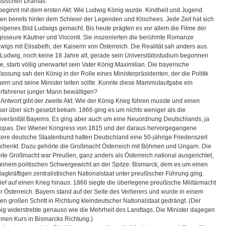
ssischen Dramas:
beginnt mit dem ersten Akt: Wie Ludwig König wurde. Kindheit und Jugend
gen bereits hinter dem Schleier der Legenden und Klischees. Jede Zeit hat sich
 eigenes Bild Ludwigs gemacht. Bis heute prägten es vor allem die Filme der
isseure Käutner und Visconti. Sie inszenierten die berühmte Romanze
wigs mit Elisabeth, der Kaiserin von Österreich. Die Realität sah anders aus.
 Ludwig, noch keine 18 Jahre alt, gerade sein Universitätsstudium begonnen
te, starb völlig unerwartet sein Vater König Maximilian. Die bayerische
fassung sah den König in der Rolle eines Ministerpräsidenten, der die Politik
uern und seine Minister leiten sollte. Konnte diese Mammutaufgabe ein
rfahrener junger Mann bewältigen?
 Antwort gibt der zweite Akt: Wie der König Krieg führen musste und einen
ser über sich gesetzt bekam. 1866 ging es um nichts weniger als die
veränität Bayerns. Es ging aber auch um eine Neuordnung Deutschlands, ja
opas. Der Wiener Kongress von 1815 und der daraus hervorgegangene
kere deutsche Staatenbund hatten Deutschland eine 50-jährige Friedenszeit
chenkt. Dazu gehörte die Großmacht Österreich mit Böhmen und Ungarn. Die
ite Großmacht war Preußen, ganz anders als Österreich national ausgerichtet,
 einem politischen Schwergewicht an der Spitze: Bismarck, dem es um einen
lagkräftigen zentralistischen Nationalstaat unter preußischer Führung ging.
lief auf einen Krieg hinaus: 1866 siegte die überlegene preußische Militärmacht
r Österreich. Bayern stand auf der Seite des Verlierers und wurde in einem
ten großen Schritt in Richtung kleindeutscher Nationalstaat gedrängt. (Der
ig widerstrebte genauso wie die Mehrheit des Landtags. Die Minister dagegen
men Kurs in Bismarcks Richtung.)