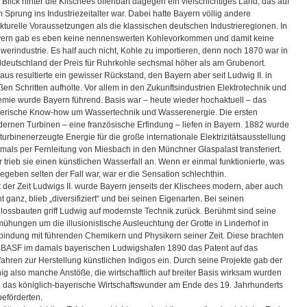
 Blick hinter die Klischees offenbart dagegen ein vielschichtiges Land, das auf
 Sprung ins Industriezeitalter war. Dabei hatte Bayern völlig andere
ukturelle Voraussetzungen als die klassischen deutschen Industrieregionen. In
ern gab es eben keine nennenswerten Kohlevorkommen und damit keine
werindustrie. Es half auch nicht, Kohle zu importieren, denn noch 1870 war in
deutschland der Preis für Ruhrkohle sechsmal höher als am Grubenort.
aus resultierte ein gewisser Rückstand, den Bayern aber seit Ludwig II. in
ßen Schritten aufholte. Vor allem in den Zukunftsindustrien Elektrotechnik und
mie wurde Bayern führend. Basis war – heute wieder hochaktuell – das
erische Know-how um Wassertechnik und Wasserenergie. Die ersten
ernen Turbinen – eine französische Erfindung – liefen in Bayern. 1882 wurde
 turbinenerzeugte Energie für die große internationale Elektrizitätsausstellung
tmals per Fernleitung von Miesbach in den Münchner Glaspalast transferiert.
r trieb sie einen künstlichen Wasserfall an. Wenn er einmal funktionierte, was
egeben selten der Fall war, war er die Sensation schlechthin.
t der Zeit Ludwigs II. wurde Bayern jenseits der Klischees modern, aber auch
ht ganz, blieb „diversifiziert“ und bei seinen Eigenarten. Bei seinen
lossbauten griff Ludwig auf modernste Technik zurück. Berühmt sind seine
ühungen um die illusionistische Ausleuchtung der Grotte in Linderhof in
bindung mit führenden Chemikern und Physikern seiner Zeit. Diese brachten
 BASF im damals bayerischen Ludwigshafen 1890 das Patent auf das
fahren zur Herstellung künstlichen Indigos ein. Durch seine Projekte gab der
ig also manche Anstöße, die wirtschaftlich auf breiter Basis wirksam wurden
 das königlich-bayerische Wirtschaftswunder am Ende des 19. Jahrhunderts
beförderten.