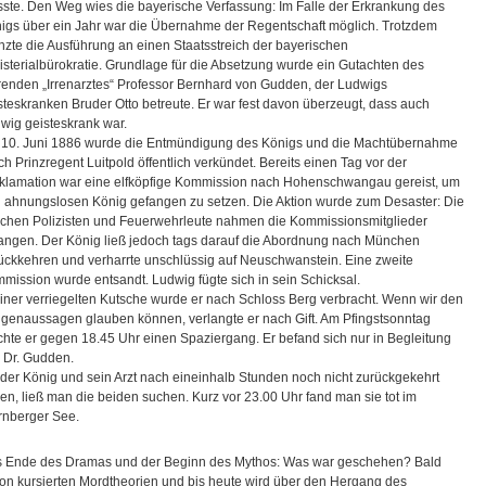
ste. Den Weg wies die bayerische Verfassung: Im Falle der Erkrankung des
igs über ein Jahr war die Übernahme der Regentschaft möglich. Trotzdem
nzte die Ausführung an einen Staatsstreich der bayerischen
isterialbürokratie. Grundlage für die Absetzung wurde ein Gutachten des
renden „Irrenarztes“ Professor Bernhard von Gudden, der Ludwigs
steskranken Bruder Otto betreute. Er war fest davon überzeugt, dass auch
wig geisteskrank war.
10. Juni 1886 wurde die Entmündigung des Königs und die Machtübernahme
ch Prinzregent Luitpold öffentlich verkündet. Bereits einen Tag vor der
klamation war eine elfköpfige Kommission nach Hohenschwangau gereist, um
 ahnungslosen König gefangen zu setzen. Die Aktion wurde zum Desaster: Die
lichen Polizisten und Feuerwehrleute nahmen die Kommissionsmitglieder
angen. Der König ließ jedoch tags darauf die Abordnung nach München
ückkehren und verharrte unschlüssig auf Neuschwanstein. Eine zweite
mission wurde entsandt. Ludwig fügte sich in sein Schicksal.
einer verriegelten Kutsche wurde er nach Schloss Berg verbracht. Wenn wir den
genaussagen glauben können, verlangte er nach Gift. Am Pfingstsonntag
hte er gegen 18.45 Uhr einen Spaziergang. Er befand sich nur in Begleitung
 Dr. Gudden.
 der König und sein Arzt nach eineinhalb Stunden noch nicht zurückgekehrt
en, ließ man die beiden suchen. Kurz vor 23.00 Uhr fand man sie tot im
rnberger See.
 Ende des Dramas und der Beginn des Mythos: Was war geschehen? Bald
on kursierten Mordtheorien und bis heute wird über den Hergang des