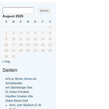
August 2026
S
M
D
M
D
F
S
1
2
3
4
5
6
7
8
9
10
11
12
13
14
15
16
17
18
19
20
21
22
23
24
25
26
27
28
29
30
31
« Aug.
Seiten
Ach ja, Bruno Jonas als
Schulberater
Am Starnberger See
Dr. Anton Prestele
Häußler Ursulas Vita
Oskar Maria Graf
Anm. zum Studium O. M.