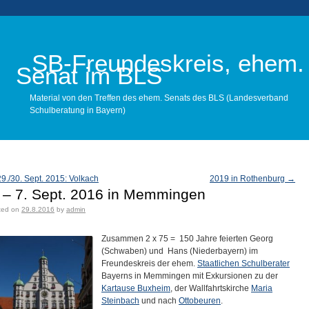
SB-Freundeskreis, ehem.
Senat im BLS
Material von den Treffen des ehem. Senats des BLS (Landesverband
Schulberatung in Bayern)
Main menu
9./30. Sept. 2015: Volkach
2019 in Rothenburg
→
ost navigation
. – 7. Sept. 2016 in Memmingen
ted on
29.8.2016
by
admin
Zusammen 2 x 75 = 150 Jahre feierten Georg
(Schwaben) und Hans (Niederbayern) im
Freundeskreis der ehem.
Staatlichen Schulberater
Bayerns in Memmingen mit Exkursionen zu der
Kartause Buxheim
, der Wallfahrtskirche
Maria
Steinbach
und nach
Ottobeuren
.