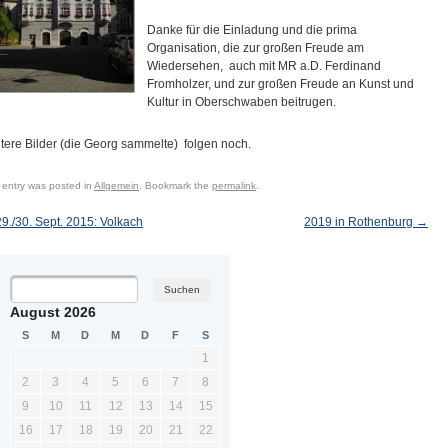
Danke für die Einladung und die prima
Organisation, die zur großen Freude am
Wiedersehen, auch mit MR a.D. Ferdinand
Fromholzer, und zur großen Freude an Kunst und
Kultur in Oberschwaben beitrugen.
tere Bilder (die Georg sammelte) folgen noch.
 entry was posted in
Allgemein
. Bookmark the
permalink
.
9./30. Sept. 2015: Volkach
2019 in Rothenburg
→
ost navigation
August 2026
S
M
D
M
D
F
S
1
2
3
4
5
6
7
8
9
10
11
12
13
14
15
16
17
18
19
20
21
22