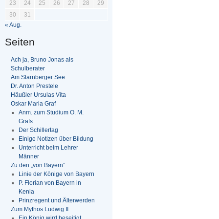
23
24
25
26
27
28
29
30
31
« Aug.
Seiten
Ach ja, Bruno Jonas als
Schulberater
Am Starnberger See
Dr. Anton Prestele
Häußler Ursulas Vita
Oskar Maria Graf
Anm. zum Studium O. M.
Grafs
Der Schillertag
Einige Notizen über Bildung
Unterricht beim Lehrer
Männer
Zu den „von Bayern“
Linie der Könige von Bayern
P. Florian von Bayern in
Kenia
Prinzregent und Älterwerden
Zum Mythos Ludwig II
Ein König wird beseitigt