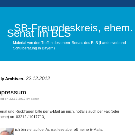
SB-Freundeskreis, ehem.
Senat im BLS
Material von den Treffen des ehem. Senats des BLS (Landesverband
Schulberatung in Bayern)
Main menu
22.12.2012
ily Archives:
mpressum
ted on
22.12.2012
by
admin
erial und Rückfragen bitte per E-Mail an mich, notfalls auch per Fax (oder
ache) an: 03212 / 1017713;
ich bin viel auf der Achse, lese aber oft meine E-Mails.